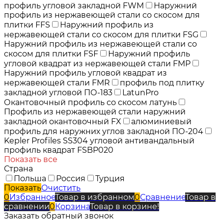
профиль угловой закладной FWM
Наружний
профиль из нержавеющей стали со скосом для
плитки FFS
Наружний профиль из
нержавеющей стали со скосом для плитки FSG
Наружний профиль из нержавеющей стали со
скосом для плитки FSF
Наружний профиль
угловой квадрат из нержавеющей стали FMP
Наружний профиль угловой квадрат из
нержавеющей стали FMR
профиль под плитку
закладной угловой ПО-183
LatunPro
Окантовочный профиль со скосом латунь
Профиль из нержавеющей стали наружний
закладной окантовочный FX
алюминиевый
профиль для наружних углов закладной ПО-204
Kepler Profiles SS304 угловой антивандальный
профиль квадрат FSBP020
Показать все
Страна
Польша
Россия
Турция
Показать
Очистить
0
Избранное
Товар в избранном
0
Сравнение
Товар в
сравнении
0
Корзина
Товар в корзине!
Заказать обратный звонок