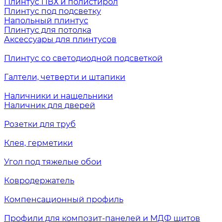
Плинтус ПВХ и полистирол
Плинтус под подсветку
Напольный плинтус
Плинтус для потолка
Аксессуары для плинтусов
Плинтус со светодиодной подсветкой
Галтели, четверти и штапики
Наличники и нащельники
Наличник для дверей
Розетки для труб
Клея, герметики
Угол под тяжелые обои
Ковродержатель
Компенсационный профиль
Профили для композит-панелей и МДФ щитов