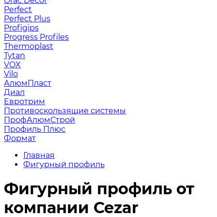
Orac Decor
Perfect
Perfect Plus
Profigips
Progress Profiles
Thermoplast
Tytan
VOX
Vilo
АлюмПласт
Диал
Евротрим
Противоскользящие системы
ПрофАлюмСтрой
Профиль Плюс
Формат
Главная
Фигурный профиль
Фигурный профиль от
компании Cezar