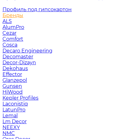
Профиль под гипсокартон
Бренды
ALS
AlumPro
Cezar
Comfort
Cosca
Decaro Engineering
Decomaster
Decor-Dizayn
Dekohaus
Effector
Glanzepol
Gunsen
HiWood
Kepler Profiles
Laconistiq
LatunPro
Lemal
Lm Decor
NEEXY
NMC