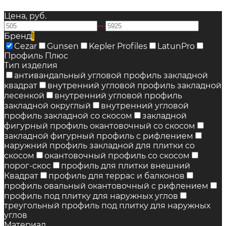
Цена, руб.
—
Бренд
1
Cezar
Gunsen
Kepler Profiles
LatunPro
Профиль Плюс
Тип изделия
антивандальный угловой профиль закладной
квадрат
внутренний угловой профиль закладной
лесенкой
внутренний угловой профиль
закладной округлый
внутренний угловой
профиль закладной со скосом
закладной
фигурный профиль окантовочный со скосом
закладной фигурный профиль с рифлением
наружний профиль закладной для плитки со
скосом
окантовочный профиль со скосом
порог-скос
профиль для плитки внешний
Квадрат
профиль для террас и балконов
профиль овальный окантовочный с рифлением
профиль под плитку для наружных углов
треугольный профиль под плитку для наружных
углов
Материал