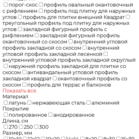
порог-скос
профиль овальный окантовочный
с рифлением
профиль под плитку для наружных
углов
профиль для плитки внешний Квадрат
треугольный профиль под плитку для наружных
углов
закладной фигурный профиль с
рифлением
закладной фигурный профиль
окантовочный со скосом
внутренний угловой
профиль закладной со скосом
внутренний
угловой профиль закладной лесенкой
внутренний угловой профиль закладной округлый
наружний профиль закладной для плитки со
скосом
антивандальный угловой профиль
закладной квадрат
окантовочный профиль со
скосом
профиль для террас и балконов
Показать все
Материал
латунь
нержавеющая сталь
алюминий
Покрытие
полированное
анодированное
Длина, см
270
250
300
Размер, мм