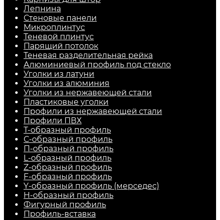
Лепнина
Стеновые панели
Микроплинтус
Теневой плинтус
Парящий потолок
Теневая разделительная рейка
Алюминиевый профиль под стекло
Уголки из латуни
Уголки из алюминия
Уголки из нержавеющей стали
Пластиковые уголки
Профили из нержавеющей стали
Профили ПВХ
Т-образный профиль
С-образный профиль
П-образный профиль
L-образный профиль
Z-образный профиль
F-образный профиль
Y-образный профиль (мерседес)
H-образный профиль
Фигурный профиль
Профиль-вставка