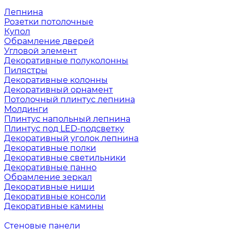
Лепнина
Розетки потолочные
Купол
Обрамление дверей
Угловой элемент
Декоративные полуколонны
Пилястры
Декоративные колонны
Декоративный орнамент
Потолочный плинтус лепнина
Молдинги
Плинтус напольный лепнина
Плинтус под LED-подсветку
Декоративный уголок лепнина
Декоративные полки
Декоративные светильники
Декоративные панно
Обрамление зеркал
Декоративные ниши
Декоративные консоли
Декоративные камины
Стеновые панели