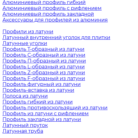
Алюминиевый профиль гибкий
Алюминиевый профиль с рифлением
Алюминиевый профиль закладной
Аксессуары для профилей из алюминия
Профили из латуни
Латунный внутренний уголок для плитки
Латунные уголки
Профиль Т-образный из латуни
Профиль С-образный из латуни
Профиль П-образный из латуни
Профиль L-образный из латуни
Профиль Z-образный из латуни
Профиль F-образный из латуни
Профиль фигурный из латуни
Профиль-вставка из латуни
Полоса из латуни
Профиль гибкий из латуни
Профиль противоскользящий из латуни
Профиль из латуни с рифлением
Профиль закладной из латуни
Латунный пруток
Латунная труба