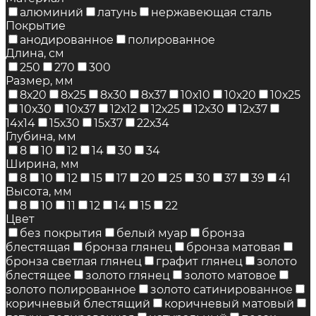
алюминий
латунь
нержавеющая сталь
Покрытие
анодированное
полированное
Длина, см
250
270
300
Размер, мм
8х20
8х25
8х30
8х37
10х10
10х20
10х25
10х30
10х37
12х12
12х25
12х30
12х37
14х14
15х30
15х37
22х34
Глубина, мм
8
10
12
14
30
34
Ширина, мм
8
10
12
15
17
20
25
30
37
39
41
Высота, мм
8
10
11
12
14
15
22
Цвет
без покрытия
белый муар
бронза
блестящая
бронза глянец
бронза матовая
бронза светлая глянец
графит глянец
золото
блестящее
золото глянец
золото матовое
золото полированное
золото сатинированное
коричневый блестящий
коричневый матовый