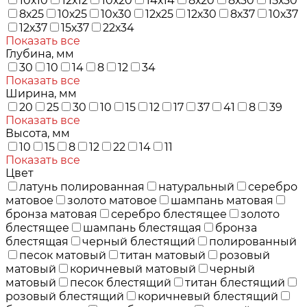
10х10
12х12
10х20
14х14
8х20
8х30
15х30
8х25
10х25
10х30
12х25
12х30
8х37
10х37
12х37
15х37
22х34
Показать все
Глубина, мм
30
10
14
8
12
34
Показать все
Ширина, мм
20
25
30
10
15
12
17
37
41
8
39
Показать все
Высота, мм
10
15
8
12
22
14
11
Показать все
Цвет
латунь полированная
натуральный
серебро
матовое
золото матовое
шампань матовая
бронза матовая
серебро блестящее
золото
блестящее
шампань блестящая
бронза
блестящая
черный блестящий
полированный
песок матовый
титан матовый
розовый
матовый
коричневый матовый
черный
матовый
песок блестящий
титан блестящий
розовый блестящий
коричневый блестящий