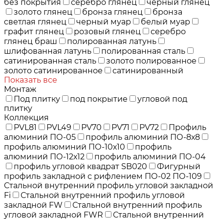
без покрытия
серебро глянец
черный глянец
золото глянец
бронза глянец
бронза
светлая глянец
черный муар
белый муар
графит глянец
розовый глянец
серебро
глянец браш
полированная латунь
шлифованная латунь
полированная сталь
сатинированная сталь
золото полированное
золото сатинированное
сатинированный
Показать все
Монтаж
Под плитку
под покрытие
угловой под
плитку
Коллекция
PVL81
PVL49
PV70
PV71
PV72
Профиль
алюминий ПО-05
профиль алюминий ПО-8х8
профиль алюминий ПО-10х10
профиль
алюминий ПО-12х12
профиль алюминий ПО-04
профиль угловой квадрат SB020
Фигурный
профиль закладной с рифлением ПО-02 ПО-109
Стальной внутренний профиль угловой закладной
Fi
Стальной внутренний профиль угловой
закладной FW
Стальной внутренний профиль
угловой закладной FWR
Стальной внутренний