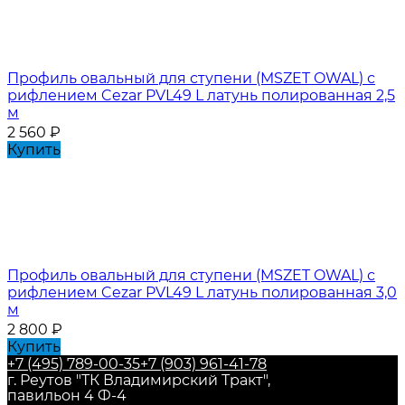
Профиль овальный для ступени (MSZET OWAL) с
рифлением Cezar PVL49 L латунь полированная 2,5
м
2 560
₽
Купить
Профиль овальный для ступени (MSZET OWAL) с
рифлением Cezar PVL49 L латунь полированная 3,0
м
2 800
₽
Купить
+7 (495) 789-00-35
+7 (903) 961-41-78
г. Реутов "ТК Владимирский Тракт",
павильон 4 Ф-4