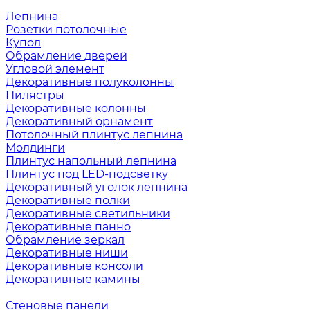
Лепнина
Розетки потолочные
Купол
Обрамление дверей
Угловой элемент
Декоративные полуколонны
Пилястры
Декоративные колонны
Декоративный орнамент
Потолочный плинтус лепнина
Молдинги
Плинтус напольный лепнина
Плинтус под LED-подсветку
Декоративный уголок лепнина
Декоративные полки
Декоративные светильники
Декоративные панно
Обрамление зеркал
Декоративные ниши
Декоративные консоли
Декоративные камины
Стеновые панели