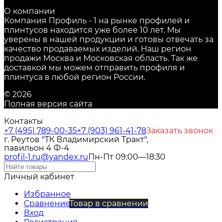
О компании
Компания Профиль - 1 на рынке профилей и
плинтусов находится уже более 10 лет. Мы
уверены в нашей продукции и готовы отвечать за
качество продаваемых изделий. Наш регион
продажи Москва и Московская область. Так же
доставкой мы можем отправить профиля и
плинтуса в любой регион России.
© 2026
Полная версия сайта
Контакты
+7 (495) 789-00-35
+7 (903) 961-41-78
Заказать звонок
г. Реутов "ТК Владимирский Тракт",
павильон 4 Ф-4
profil-1.ru@yandex.ru
Пн-Пт 09:00—18:30
Личный кабинет
Избранное
Сравнение
Товар в сравнении
Вход