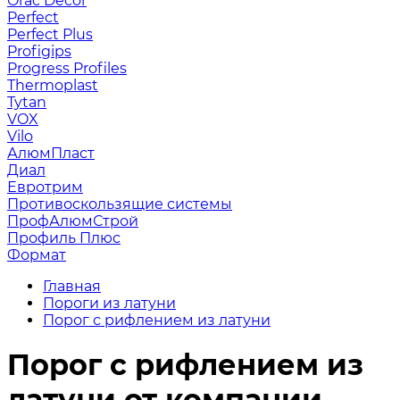
Orac Decor
Perfect
Perfect Plus
Profigips
Progress Profiles
Thermoplast
Tytan
VOX
Vilo
АлюмПласт
Диал
Евротрим
Противоскользящие системы
ПрофАлюмСтрой
Профиль Плюс
Формат
Главная
Пороги из латуни
Порог с рифлением из латуни
Порог с рифлением из
латуни от компании