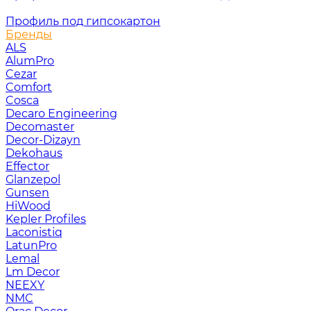
Профиль под гипсокартон
Бренды
ALS
AlumPro
Cezar
Comfort
Cosca
Decaro Engineering
Decomaster
Decor-Dizayn
Dekohaus
Effector
Glanzepol
Gunsen
HiWood
Kepler Profiles
Laconistiq
LatunPro
Lemal
Lm Decor
NEEXY
NMC