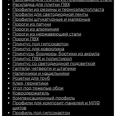
Раскладка для плитки ПВХ
Профили из резины и термоэластопласта
Профили для светодиодной ленты
Профили штукатурные и малярные
Пороги из латуни
Пороги из алюминия
Пороги из нержавеющей стали
Пороги ПВХ
Плинтус под гипсокартон
Плинтус для ковролина
Плинтусы, бордюры, бортики из акрила
Плинтус ПВХ и полистирол
Плинтус со светодиодной подсветкой
Галтели, четверти и штапики
Наличники и нащельники
Розетки для труб
Клея, герметики
Угол под тяжелые обои
Ковродержатель
Компенсационный профиль
Профили для композит-панелей и МДФ
щитов
Профиль под гипсокартон