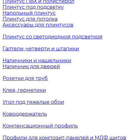
Плинтус ПВХ и полистирол
Плинтус под подсветку
Напольный плинтус
Плинтус для потолка
Аксессуары для плинтусов
Плинтус со светодиодной подсветкой
Галтели, четверти и штапики
Наличники и нащельники
Наличник для дверей
Розетки для труб
Клея, герметики
Угол под тяжелые обои
Ковродержатель
Компенсационный профиль
Профили для композит-панелей и МДФ щитов