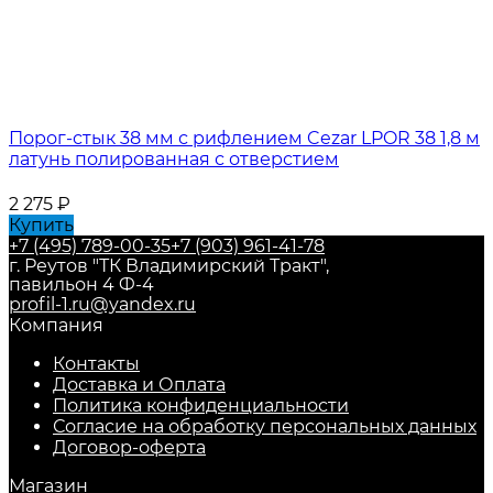
Порог-стык 38 мм с рифлением Cezar LPOR 38 1,8 м
латунь полированная с отверстием
2 275
₽
Купить
+7 (495) 789-00-35
+7 (903) 961-41-78
г. Реутов "ТК Владимирский Тракт",
павильон 4 Ф-4
profil-1.ru@yandex.ru
Компания
Контакты
Доставка и Оплата
Политика конфиденциальности
Согласие на обработку персональных данных
Договор-оферта
Магазин