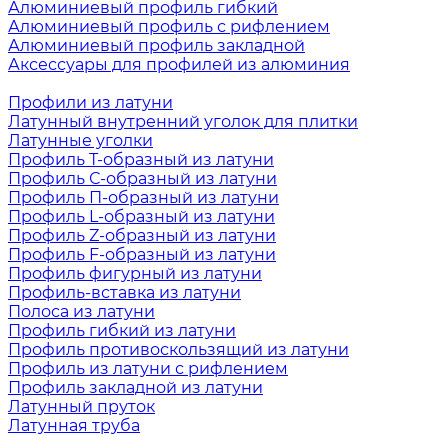
Алюминиевый профиль гибкий
Алюминиевый профиль с рифлением
Алюминиевый профиль закладной
Аксессуары для профилей из алюминия
Профили из латуни
Латунный внутренний уголок для плитки
Латунные уголки
Профиль Т-образный из латуни
Профиль С-образный из латуни
Профиль П-образный из латуни
Профиль L-образный из латуни
Профиль Z-образный из латуни
Профиль F-образный из латуни
Профиль фигурный из латуни
Профиль-вставка из латуни
Полоса из латуни
Профиль гибкий из латуни
Профиль противоскользящий из латуни
Профиль из латуни с рифлением
Профиль закладной из латуни
Латунный пруток
Латунная труба