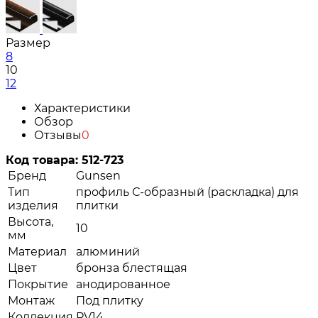
Размер
8
10
12
Характеристики
Обзор
Отзывы
0
Код товара:
512-723
Бренд
Gunsen
Тип
профиль С-образный (раскладка) для
изделия
плитки
Высота,
10
мм
Материал
алюминий
Цвет
бронза блестящая
Покрытие
анодированное
Монтаж
Под плитку
Коллекция
PV14