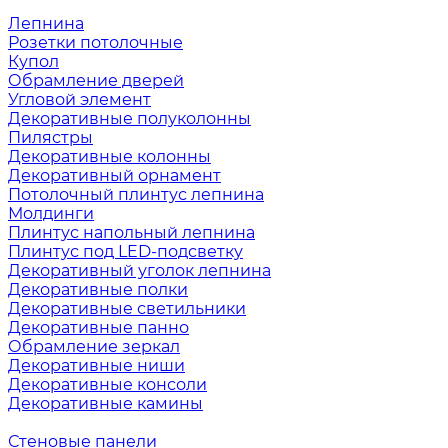
Лепнина
Розетки потолочные
Купол
Обрамление дверей
Угловой элемент
Декоративные полуколонны
Пилястры
Декоративные колонны
Декоративный орнамент
Потолочный плинтус лепнина
Молдинги
Плинтус напольный лепнина
Плинтус под LED-подсветку
Декоративный уголок лепнина
Декоративные полки
Декоративные светильники
Декоративные панно
Обрамление зеркал
Декоративные ниши
Декоративные консоли
Декоративные камины
Стеновые панели