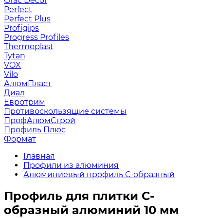
Orac Decor
Perfect
Perfect Plus
Profigips
Progress Profiles
Thermoplast
Tytan
VOX
Vilo
АлюмПласт
Диал
Евротрим
Противоскользящие системы
ПрофАлюмСтрой
Профиль Плюс
Формат
Главная
Профили из алюминия
Алюминиевый профиль С-образный
Профиль для плитки С-
образный алюминий 10 мм