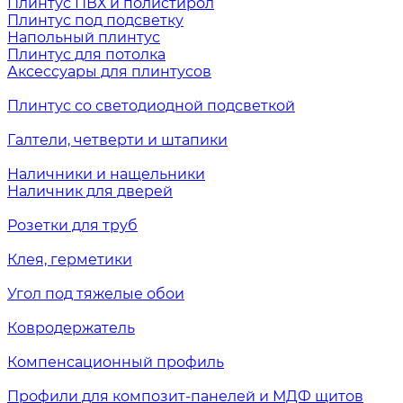
Плинтус ПВХ и полистирол
Плинтус под подсветку
Напольный плинтус
Плинтус для потолка
Аксессуары для плинтусов
Плинтус со светодиодной подсветкой
Галтели, четверти и штапики
Наличники и нащельники
Наличник для дверей
Розетки для труб
Клея, герметики
Угол под тяжелые обои
Ковродержатель
Компенсационный профиль
Профили для композит-панелей и МДФ щитов