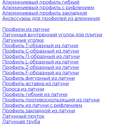
Алюминиевый профиль гибкий
Алюминиевый профиль с рифлением
Алюминиевый профиль закладной
Аксессуары для профилей из алюминия
Профили из латуни
Латунный внутренний уголок для плитки
Латунные уголки
Профиль Т-образный из латуни
Профиль С-образный из латуни
Профиль П-образный из латуни
Профиль L-образный из латуни
Профиль Z-образный из латуни
Профиль F-образный из латуни
Профиль фигурный из латуни
Профиль-вставка из латуни
Полоса из латуни
Профиль гибкий из латуни
Профиль противоскользящий из латуни
Профиль из латуни с рифлением
Профиль закладной из латуни
Латунный пруток
Латунная труба