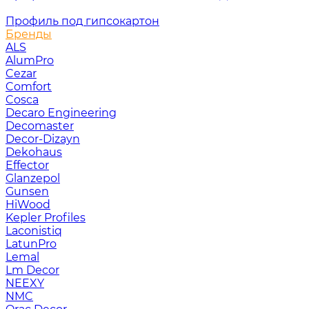
Профиль под гипсокартон
Бренды
ALS
AlumPro
Cezar
Comfort
Cosca
Decaro Engineering
Decomaster
Decor-Dizayn
Dekohaus
Effector
Glanzepol
Gunsen
HiWood
Kepler Profiles
Laconistiq
LatunPro
Lemal
Lm Decor
NEEXY
NMC