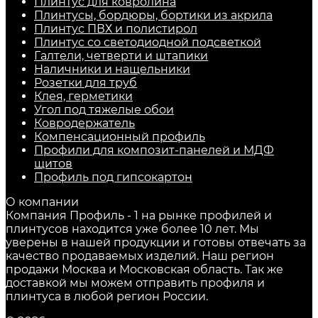
Плинтус для ковролина
Плинтусы, бордюры, бортики из акрила
Плинтус ПВХ и полистирол
Плинтус со светодиодной подсветкой
Галтели, четверти и штапики
Наличники и нащельники
Розетки для труб
Клея, герметики
Угол под тяжелые обои
Ковродержатель
Компенсационный профиль
Профили для композит-панелей и МДФ
щитов
Профиль под гипсокартон
О компании
Компания Профиль - 1 на рынке профилей и
плинтусов находится уже более 10 лет. Мы
уверены в нашей продукции и готовы отвечать за
качество продаваемых изделий. Наш регион
продажи Москва и Московская область. Так же
доставкой мы можем отправить профиля и
плинтуса в любой регион России.