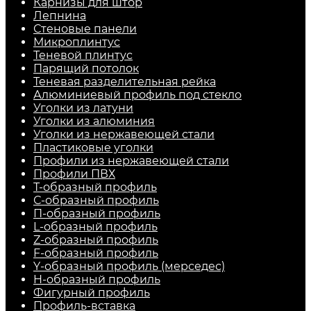
Карнизы для штор
Лепнина
Стеновые панели
Микроплинтус
Теневой плинтус
Парящий потолок
Теневая разделительная рейка
Алюминиевый профиль под стекло
Уголки из латуни
Уголки из алюминия
Уголки из нержавеющей стали
Пластиковые уголки
Профили из нержавеющей стали
Профили ПВХ
Т-образный профиль
С-образный профиль
П-образный профиль
L-образный профиль
Z-образный профиль
F-образный профиль
Y-образный профиль (мерседес)
H-образный профиль
Фигурный профиль
Профиль-вставка