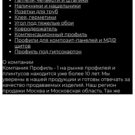
Галтели, четверти и штапики
Наличники и нащельники
Розетки для труб
Клея, герметики
Угол под тяжелые обои
Ковродержатель
Компенсационный профиль
Профили для композит-панелей и МДФ
щитов
Профиль под гипсокартон
О компании
Компания Профиль - 1 на рынке профилей и
плинтусов находится уже более 10 лет. Мы
уверены в нашей продукции и готовы отвечать за
качество продаваемых изделий. Наш регион
продажи Москва и Московская область. Так же
доставкой мы можем отправить профиля и
плинтуса в любой регион России.
© 2026
Полная версия сайта
Контакты
+7 (495) 789-00-35
+7 (903) 961-41-78
Заказать звонок