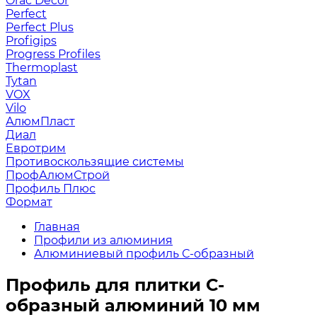
Orac Decor
Perfect
Perfect Plus
Profigips
Progress Profiles
Thermoplast
Tytan
VOX
Vilo
АлюмПласт
Диал
Евротрим
Противоскользящие системы
ПрофАлюмСтрой
Профиль Плюс
Формат
Главная
Профили из алюминия
Алюминиевый профиль С-образный
Профиль для плитки С-
образный алюминий 10 мм