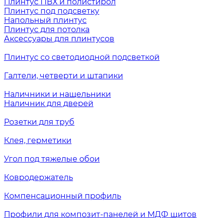
Плинтус ПВХ и полистирол
Плинтус под подсветку
Напольный плинтус
Плинтус для потолка
Аксессуары для плинтусов
Плинтус со светодиодной подсветкой
Галтели, четверти и штапики
Наличники и нащельники
Наличник для дверей
Розетки для труб
Клея, герметики
Угол под тяжелые обои
Ковродержатель
Компенсационный профиль
Профили для композит-панелей и МДФ щитов