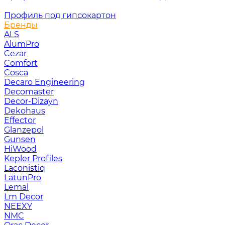
Профиль под гипсокартон
Бренды
ALS
AlumPro
Cezar
Comfort
Cosca
Decaro Engineering
Decomaster
Decor-Dizayn
Dekohaus
Effector
Glanzepol
Gunsen
HiWood
Kepler Profiles
Laconistiq
LatunPro
Lemal
Lm Decor
NEEXY
NMC