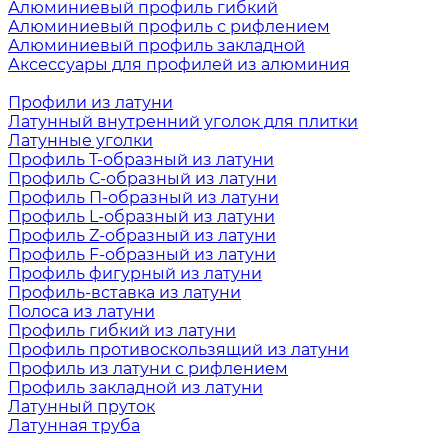
Алюминиевый профиль гибкий
Алюминиевый профиль с рифлением
Алюминиевый профиль закладной
Аксессуары для профилей из алюминия
Профили из латуни
Латунный внутренний уголок для плитки
Латунные уголки
Профиль Т-образный из латуни
Профиль С-образный из латуни
Профиль П-образный из латуни
Профиль L-образный из латуни
Профиль Z-образный из латуни
Профиль F-образный из латуни
Профиль фигурный из латуни
Профиль-вставка из латуни
Полоса из латуни
Профиль гибкий из латуни
Профиль противоскользящий из латуни
Профиль из латуни с рифлением
Профиль закладной из латуни
Латунный пруток
Латунная труба