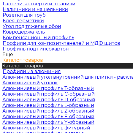
Галтели, четверти и штапики
Наличники и нащельники
Розетки для труб
Клея, герметики
Угол под тяжелые обои
Ковродержатель
Компенсационный профиль
Профили для композит-панелей и МДФ щитов
Профиль под гипсокартон
Еще
Каталог товаров
Каталог товаров
Профили из алюминия
Алюминиевый угол внутренний для плитки - раскл
Алюминиевый уголок
Алюминиевый профиль Т-образный
Алюминиевый профиль С-образный
Алюминиевый профиль П-образный
Алюминиевый профиль L-образный
Алюминиевый профиль Z-образный
Алюминиевый профиль F-образный
Алюминиевый профиль Y-образный
Алюминиевый профиль фигурный