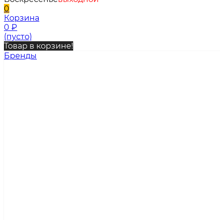
0
Корзина
0
₽
(пусто)
Товар в корзине!
Бренды