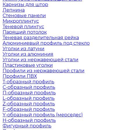
Карнизы для штор
Лепнина
Стеновые панели
Микроплинтус
Теневой плинтус
Парящий потолок
Теневая разделительная рейка
Алюминиевый профиль под стекло
Уголки из латуни
Уголки из алюминия
Уголки из нержавеющей стали
Пластиковые уголки
Профили из нержавеющей стали
Профили ПВХ
Т-образный профиль
С-образный профиль
П-образный профиль
L-образный профиль
Z-образный профиль
F-образный профиль
Y-образный профиль (мерседес)
H-образный профиль
Фигурный профиль