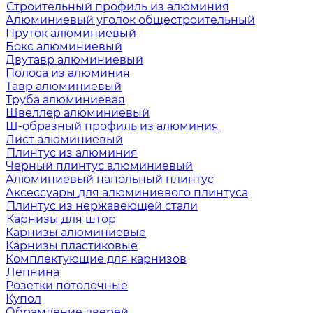
Строительный профиль из алюминия
Алюминиевый уголок общестроительный
Пруток алюминиевый
Бокс алюминиевый
Двутавр алюминиевый
Полоса из алюминия
Тавр алюминиевый
Труба алюминиевая
Швеллер алюминиевый
Ш-образный профиль из алюминия
Лист алюминиевый
Плинтус из алюминия
Черный плинтус алюминиевый
Алюминиевый напольный плинтус
Аксессуары для алюминиевого плинтуса
Плинтус из нержавеющей стали
Карнизы для штор
Карнизы алюминиевые
Карнизы пластиковые
Комплектующие для карнизов
Лепнина
Розетки потолочные
Купол
Обрамление дверей