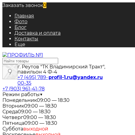
Заказать звонок
0
Главная
Фото
Блог
Доставка и оплата
Контакты
Еще
г. Реутов "ТК Владимирский Тракт",
павильон 4 Ф-4
+7 (495) 789-
profil-1.ru@yandex.ru
00-35
+7 (903) 961-41-78
Режим работы
▼
Понедельник
09:00 — 18:30
Вторник
09:00 — 18:30
Среда
09:00 — 18:30
Четверг
09:00 — 18:30
Пятница
09:00 — 18:30
Суббота
выходной
Воскресенье
выходной