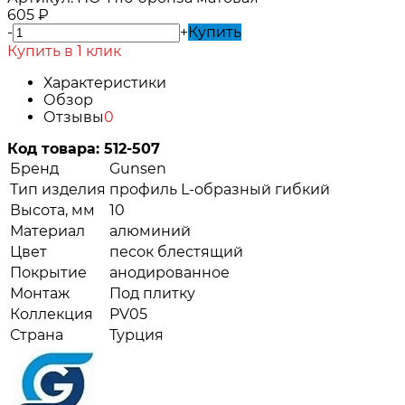
605
₽
-
+
Купить
Купить в 1 клик
Характеристики
Обзор
Отзывы
0
Код товара:
512-507
Бренд
Gunsen
Тип изделия
профиль L-образный гибкий
Высота, мм
10
Материал
алюминий
Цвет
песок блестящий
Покрытие
анодированное
Монтаж
Под плитку
Коллекция
PV05
Страна
Турция