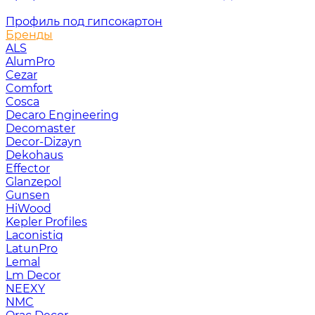
Профиль под гипсокартон
Бренды
ALS
AlumPro
Cezar
Comfort
Cosca
Decaro Engineering
Decomaster
Decor-Dizayn
Dekohaus
Effector
Glanzepol
Gunsen
HiWood
Kepler Profiles
Laconistiq
LatunPro
Lemal
Lm Decor
NEEXY
NMC