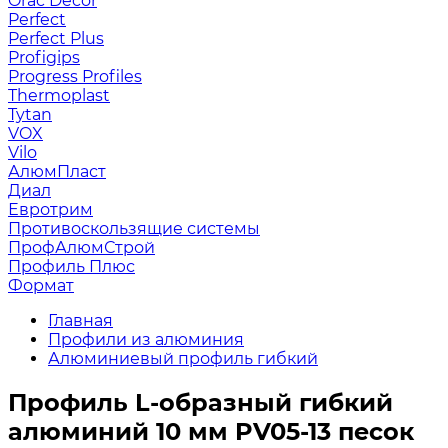
Orac Decor
Perfect
Perfect Plus
Profigips
Progress Profiles
Thermoplast
Tytan
VOX
Vilo
АлюмПласт
Диал
Евротрим
Противоскользящие системы
ПрофАлюмСтрой
Профиль Плюс
Формат
Главная
Профили из алюминия
Алюминиевый профиль гибкий
Профиль L-образный гибкий
алюминий 10 мм PV05-13 песок