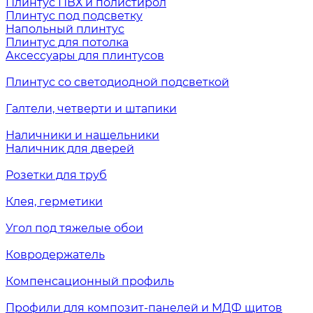
Плинтус ПВХ и полистирол
Плинтус под подсветку
Напольный плинтус
Плинтус для потолка
Аксессуары для плинтусов
Плинтус со светодиодной подсветкой
Галтели, четверти и штапики
Наличники и нащельники
Наличник для дверей
Розетки для труб
Клея, герметики
Угол под тяжелые обои
Ковродержатель
Компенсационный профиль
Профили для композит-панелей и МДФ щитов