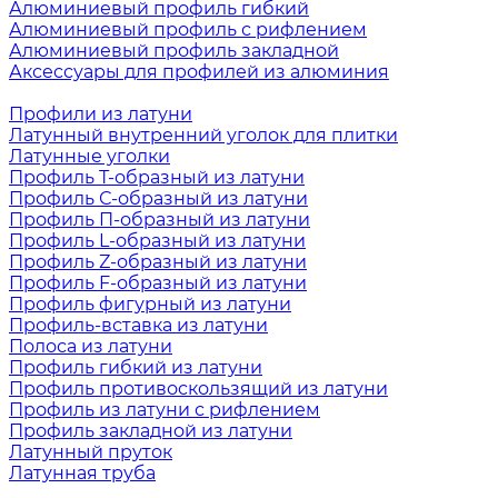
Алюминиевый профиль гибкий
Алюминиевый профиль с рифлением
Алюминиевый профиль закладной
Аксессуары для профилей из алюминия
Профили из латуни
Латунный внутренний уголок для плитки
Латунные уголки
Профиль Т-образный из латуни
Профиль С-образный из латуни
Профиль П-образный из латуни
Профиль L-образный из латуни
Профиль Z-образный из латуни
Профиль F-образный из латуни
Профиль фигурный из латуни
Профиль-вставка из латуни
Полоса из латуни
Профиль гибкий из латуни
Профиль противоскользящий из латуни
Профиль из латуни с рифлением
Профиль закладной из латуни
Латунный пруток
Латунная труба