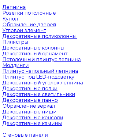
Лепнина
Розетки потолочные
Купол
Обрамление дверей
Угловой элемент
Декоративные полуколонны
Пилястры
Декоративные колонны
Декоративный орнамент
Потолочный плинтус лепнина
Молдинги
Плинтус напольный лепнина
Плинтус под LED-подсветку
Декоративный уголок лепнина
Декоративные полки
Декоративные светильники
Декоративные панно
Обрамление зеркал
Декоративные ниши
Декоративные консоли
Декоративные камины
Стеновые панели