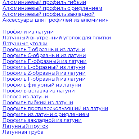
Алюминиевый профиль гибкий
Алюминиевый профиль с рифлением
Алюминиевый профиль закладной
Аксессуары для профилей из алюминия
Профили из латуни
Латунный внутренний уголок для плитки
Латунные уголки
Профиль Т-образный из латуни
Профиль С-образный из латуни
Профиль П-образный из латуни
Профиль L-образный из латуни
Профиль Z-образный из латуни
Профиль F-образный из латуни
Профиль фигурный из латуни
Профиль-вставка из латуни
Полоса из латуни
Профиль гибкий из латуни
Профиль противоскользящий из латуни
Профиль из латуни с рифлением
Профиль закладной из латуни
Латунный пруток
Латунная труба