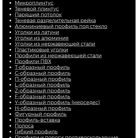
Микроплинтус
Теневой плинтус
Парящий потолок
Теневая разделительная рейка
Алюминиевый профиль под стекло
Уголки из латуни
Уголки из алюминия
Уголки из нержавеющей стали
Пластиковые уголки
Профили из нержавеющей стали
Профили ПВХ
Т-образный профиль
С-образный профиль
П-образный профиль
L-образный профиль
Z-образный профиль
F-образный профиль
Y-образный профиль (мерседес)
H-образный профиль
Фигурный профиль
Профиль-вставка
Полоса
Гибкий профиль
Профили и пороги противоскользящие