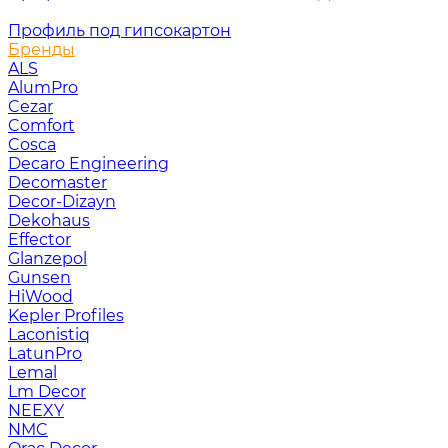
Профиль под гипсокартон
Бренды
ALS
AlumPro
Cezar
Comfort
Cosca
Decaro Engineering
Decomaster
Decor-Dizayn
Dekohaus
Effector
Glanzepol
Gunsen
HiWood
Kepler Profiles
Laconistiq
LatunPro
Lemal
Lm Decor
NEEXY
NMC