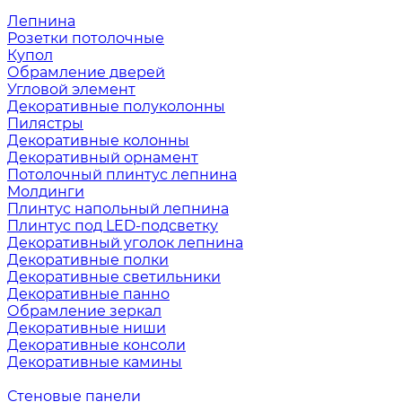
Лепнина
Розетки потолочные
Купол
Обрамление дверей
Угловой элемент
Декоративные полуколонны
Пилястры
Декоративные колонны
Декоративный орнамент
Потолочный плинтус лепнина
Молдинги
Плинтус напольный лепнина
Плинтус под LED-подсветку
Декоративный уголок лепнина
Декоративные полки
Декоративные светильники
Декоративные панно
Обрамление зеркал
Декоративные ниши
Декоративные консоли
Декоративные камины
Стеновые панели