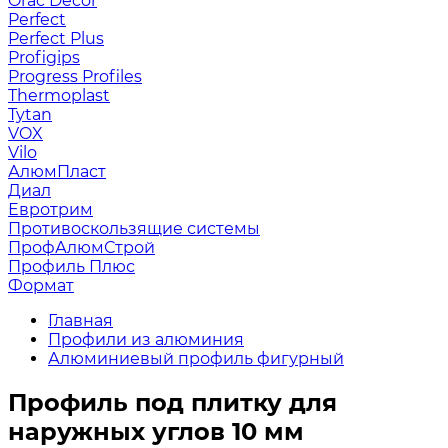
Orac Decor
Perfect
Perfect Plus
Profigips
Progress Profiles
Thermoplast
Tytan
VOX
Vilo
АлюмПласт
Диал
Евротрим
Противоскользящие системы
ПрофАлюмСтрой
Профиль Плюс
Формат
Главная
Профили из алюминия
Алюминиевый профиль фигурный
Профиль под плитку для
наружных углов 10 мм