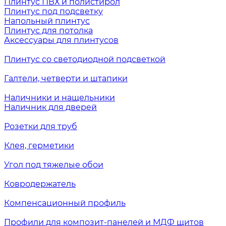
Плинтус ПВХ и полистирол
Плинтус под подсветку
Напольный плинтус
Плинтус для потолка
Аксессуары для плинтусов
Плинтус со светодиодной подсветкой
Галтели, четверти и штапики
Наличники и нащельники
Наличник для дверей
Розетки для труб
Клея, герметики
Угол под тяжелые обои
Ковродержатель
Компенсационный профиль
Профили для композит-панелей и МДФ щитов