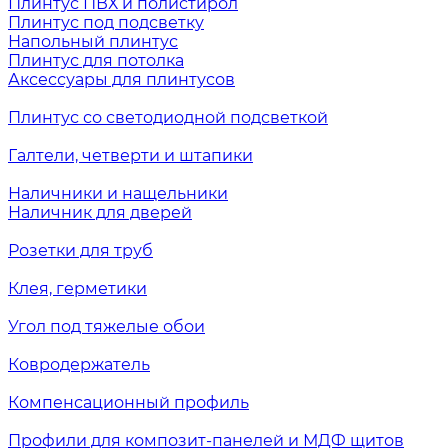
Плинтус ПВХ и полистирол
Плинтус под подсветку
Напольный плинтус
Плинтус для потолка
Аксессуары для плинтусов
Плинтус со светодиодной подсветкой
Галтели, четверти и штапики
Наличники и нащельники
Наличник для дверей
Розетки для труб
Клея, герметики
Угол под тяжелые обои
Ковродержатель
Компенсационный профиль
Профили для композит-панелей и МДФ щитов