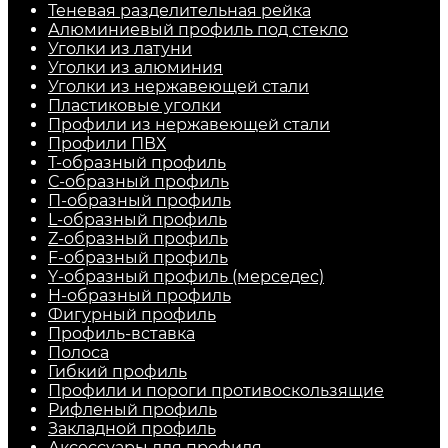
Теневая разделительная рейка
Алюминиевый профиль под стекло
Уголки из латуни
Уголки из алюминия
Уголки из нержавеющей стали
Пластиковые уголки
Профили из нержавеющей стали
Профили ПВХ
Т-образный профиль
С-образный профиль
П-образный профиль
L-образный профиль
Z-образный профиль
F-образный профиль
Y-образный профиль (мерседес)
H-образный профиль
Фигурный профиль
Профиль-вставка
Полоса
Гибкий профиль
Профили и пороги противоскользящие
Рифленый профиль
Закладной профиль
Аксессуары для профиля