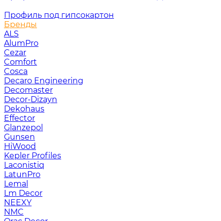
Профиль под гипсокартон
Бренды
ALS
AlumPro
Cezar
Comfort
Cosca
Decaro Engineering
Decomaster
Decor-Dizayn
Dekohaus
Effector
Glanzepol
Gunsen
HiWood
Kepler Profiles
Laconistiq
LatunPro
Lemal
Lm Decor
NEEXY
NMC