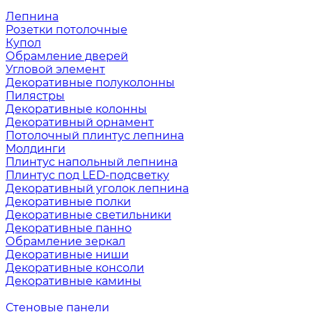
Лепнина
Розетки потолочные
Купол
Обрамление дверей
Угловой элемент
Декоративные полуколонны
Пилястры
Декоративные колонны
Декоративный орнамент
Потолочный плинтус лепнина
Молдинги
Плинтус напольный лепнина
Плинтус под LED-подсветку
Декоративный уголок лепнина
Декоративные полки
Декоративные светильники
Декоративные панно
Обрамление зеркал
Декоративные ниши
Декоративные консоли
Декоративные камины
Стеновые панели