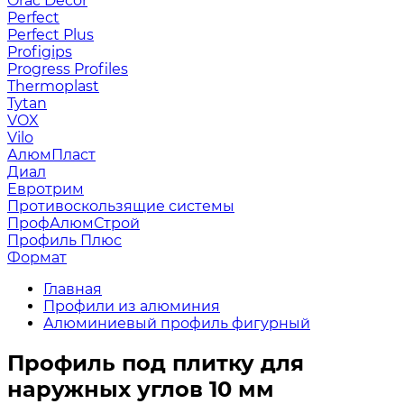
Orac Decor
Perfect
Perfect Plus
Profigips
Progress Profiles
Thermoplast
Tytan
VOX
Vilo
АлюмПласт
Диал
Евротрим
Противоскользящие системы
ПрофАлюмСтрой
Профиль Плюс
Формат
Главная
Профили из алюминия
Алюминиевый профиль фигурный
Профиль под плитку для
наружных углов 10 мм