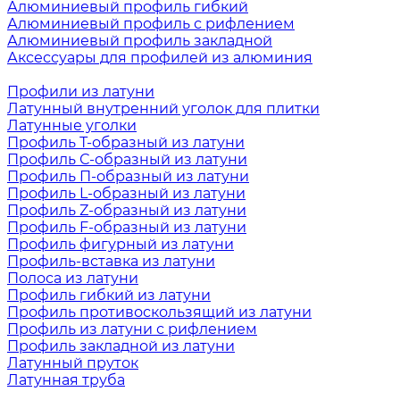
Алюминиевый профиль гибкий
Алюминиевый профиль с рифлением
Алюминиевый профиль закладной
Аксессуары для профилей из алюминия
Профили из латуни
Латунный внутренний уголок для плитки
Латунные уголки
Профиль Т-образный из латуни
Профиль С-образный из латуни
Профиль П-образный из латуни
Профиль L-образный из латуни
Профиль Z-образный из латуни
Профиль F-образный из латуни
Профиль фигурный из латуни
Профиль-вставка из латуни
Полоса из латуни
Профиль гибкий из латуни
Профиль противоскользящий из латуни
Профиль из латуни с рифлением
Профиль закладной из латуни
Латунный пруток
Латунная труба