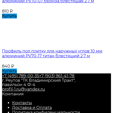
алюминий PV70-07 бронза блестящая 2,7 м
810
₽
Купить
Профиль под плитку для наружных углов 10 мм
алюминий PV70-17 титан блестящий 2,7 м
840
₽
Купить
+7 (495) 789-00-35
+7 (903) 961-41-78
г. Реутов "ТК Владимирский Тракт",
павильон 4 Ф-4
profil-1.ru@yandex.ru
Компания
Контакты
Доставка и Оплата
Политика конфиденциальности