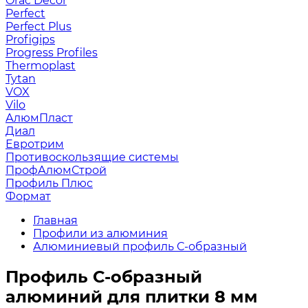
Orac Decor
Perfect
Perfect Plus
Profigips
Progress Profiles
Thermoplast
Tytan
VOX
Vilo
АлюмПласт
Диал
Евротрим
Противоскользящие системы
ПрофАлюмСтрой
Профиль Плюс
Формат
Главная
Профили из алюминия
Алюминиевый профиль С-образный
Профиль С-образный
алюминий для плитки 8 мм