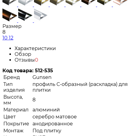
Размер
8
10
12
Характеристики
Обзор
Отзывы
0
Код товара:
512-535
Бренд
Gunsen
Тип
профиль С-образный (раскладка) для
изделия
плитки
Высота,
8
мм
Материал
алюминий
Цвет
серебро матовое
Покрытие
анодированное
Монтаж
Под плитку