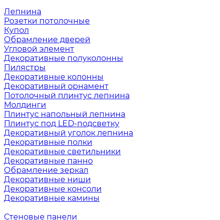
Лепнина
Розетки потолочные
Купол
Обрамление дверей
Угловой элемент
Декоративные полуколонны
Пилястры
Декоративные колонны
Декоративный орнамент
Потолочный плинтус лепнина
Молдинги
Плинтус напольный лепнина
Плинтус под LED-подсветку
Декоративный уголок лепнина
Декоративные полки
Декоративные светильники
Декоративные панно
Обрамление зеркал
Декоративные ниши
Декоративные консоли
Декоративные камины
Стеновые панели