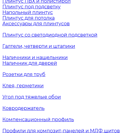
Плинтус ПВХ и полистирол
Плинтус под подсветку
Напольный плинтус
Плинтус для потолка
Аксессуары для плинтусов
Плинтус со светодиодной подсветкой
Галтели, четверти и штапики
Наличники и нащельники
Наличник для дверей
Розетки для труб
Клея, герметики
Угол под тяжелые обои
Ковродержатель
Компенсационный профиль
Профили для композит-панелей и МДФ щитов