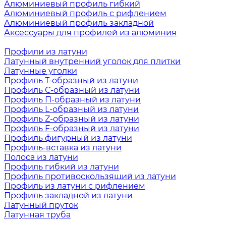
Алюминиевый профиль гибкий
Алюминиевый профиль с рифлением
Алюминиевый профиль закладной
Аксессуары для профилей из алюминия
Профили из латуни
Латунный внутренний уголок для плитки
Латунные уголки
Профиль Т-образный из латуни
Профиль С-образный из латуни
Профиль П-образный из латуни
Профиль L-образный из латуни
Профиль Z-образный из латуни
Профиль F-образный из латуни
Профиль фигурный из латуни
Профиль-вставка из латуни
Полоса из латуни
Профиль гибкий из латуни
Профиль противоскользящий из латуни
Профиль из латуни с рифлением
Профиль закладной из латуни
Латунный пруток
Латунная труба