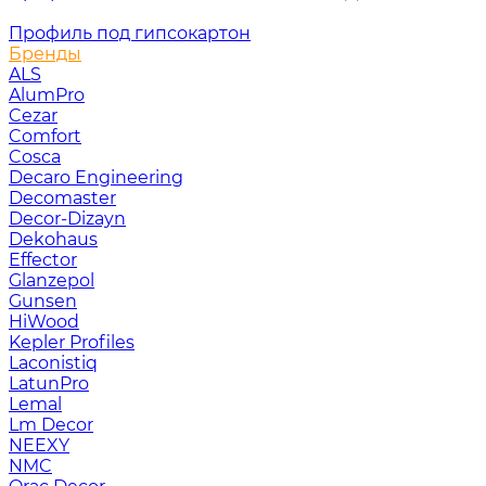
Профиль под гипсокартон
Бренды
ALS
AlumPro
Cezar
Comfort
Cosca
Decaro Engineering
Decomaster
Decor-Dizayn
Dekohaus
Effector
Glanzepol
Gunsen
HiWood
Kepler Profiles
Laconistiq
LatunPro
Lemal
Lm Decor
NEEXY
NMC