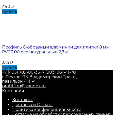
490
₽
Купить
Профиль С-образный алюминий для плитки 8 мм
PV07-00 eco натуральный 2,7 м
335
₽
Купить
+7 (495) 789-00-35
+7 (903) 961-41-78
г. Реутов "ТК Владимирский Тракт",
павильон 4 Ф-4
profil-1.ru@yandex.ru
Компания
Контакты
Доставка и Оплата
Политика конфиденциальности
Согласие на обработку персональных данных