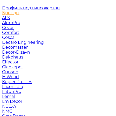
Профиль под гипсокартон
Бренды
ALS
AlumPro
Cezar
Comfort
Cosca
Decaro Engineering
Decomaster
Decor-Dizayn
Dekohaus
Effector
Glanzepol
Gunsen
HiWood
Kepler Profiles
Laconistiq
LatunPro
Lemal
Lm Decor
NEEXY
NMC