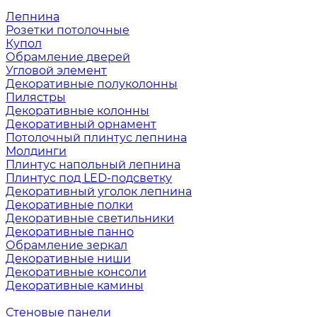
Лепнина
Розетки потолочные
Купол
Обрамление дверей
Угловой элемент
Декоративные полуколонны
Пилястры
Декоративные колонны
Декоративный орнамент
Потолочный плинтус лепнина
Молдинги
Плинтус напольный лепнина
Плинтус под LED-подсветку
Декоративный уголок лепнина
Декоративные полки
Декоративные светильники
Декоративные панно
Обрамление зеркал
Декоративные ниши
Декоративные консоли
Декоративные камины
Стеновые панели