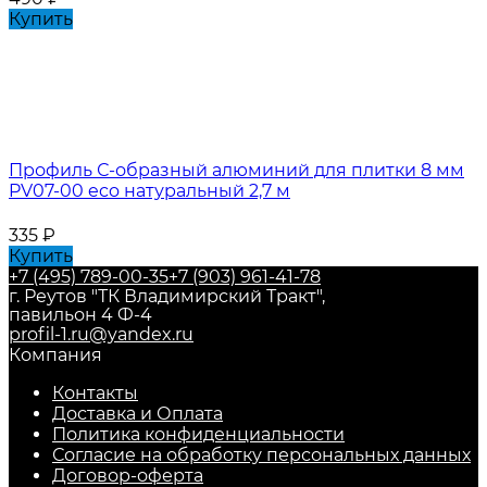
Купить
Профиль С-образный алюминий для плитки 8 мм
PV07-00 eco натуральный 2,7 м
335
₽
Купить
+7 (495) 789-00-35
+7 (903) 961-41-78
г. Реутов "ТК Владимирский Тракт",
павильон 4 Ф-4
profil-1.ru@yandex.ru
Компания
Контакты
Доставка и Оплата
Политика конфиденциальности
Согласие на обработку персональных данных
Договор-оферта