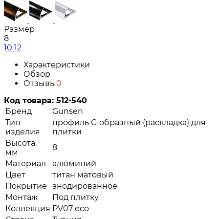
Размер
8
10
12
Характеристики
Обзор
Отзывы
0
Код товара:
512-540
Бренд
Gunsen
Тип
профиль С-образный (раскладка) для
изделия
плитки
Высота,
8
мм
Материал
алюминий
Цвет
титан матовый
Покрытие
анодированное
Монтаж
Под плитку
Коллекция
PV07 eco