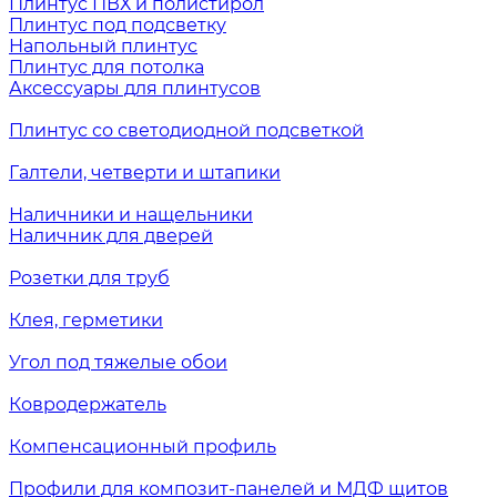
Плинтус ПВХ и полистирол
Плинтус под подсветку
Напольный плинтус
Плинтус для потолка
Аксессуары для плинтусов
Плинтус со светодиодной подсветкой
Галтели, четверти и штапики
Наличники и нащельники
Наличник для дверей
Розетки для труб
Клея, герметики
Угол под тяжелые обои
Ковродержатель
Компенсационный профиль
Профили для композит-панелей и МДФ щитов