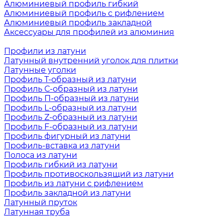
Алюминиевый профиль гибкий
Алюминиевый профиль с рифлением
Алюминиевый профиль закладной
Аксессуары для профилей из алюминия
Профили из латуни
Латунный внутренний уголок для плитки
Латунные уголки
Профиль Т-образный из латуни
Профиль С-образный из латуни
Профиль П-образный из латуни
Профиль L-образный из латуни
Профиль Z-образный из латуни
Профиль F-образный из латуни
Профиль фигурный из латуни
Профиль-вставка из латуни
Полоса из латуни
Профиль гибкий из латуни
Профиль противоскользящий из латуни
Профиль из латуни с рифлением
Профиль закладной из латуни
Латунный пруток
Латунная труба