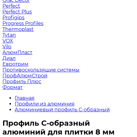
Orac Decor
Perfect
Perfect Plus
Profigips
Progress Profiles
Thermoplast
Tytan
VOX
Vilo
АлюмПласт
Диал
Евротрим
Противоскользящие системы
ПрофАлюмСтрой
Профиль Плюс
Формат
Главная
Профили из алюминия
Алюминиевый профиль С-образный
Профиль С-образный
алюминий для плитки 8 мм