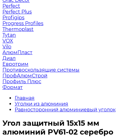
Orac Decor
Perfect
Perfect Plus
Profigips
Progress Profiles
Thermoplast
Tytan
VOX
Vilo
АлюмПласт
Диал
Евротрим
Противоскользящие системы
ПрофАлюмСтрой
Профиль Плюс
Формат
Главная
Уголки из алюминия
Равносторонний алюминиевый уголок
Угол защитный 15х15 мм
алюминий PV61-02 серебро