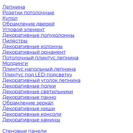
Лепнина
Розетки потолочные
Купол
Обрамление дверей
Угловой элемент
Декоративные полуколонны
Пилястры
Декоративные колонны
Декоративный орнамент
Потолочный плинтус лепнина
Молдинги
Плинтус напольный лепнина
Плинтус под LED-подсветку
Декоративный уголок лепнина
Декоративные полки
Декоративные светильники
Декоративные панно
Обрамление зеркал
Декоративные ниши
Декоративные консоли
Декоративные камины
Стеновые панели