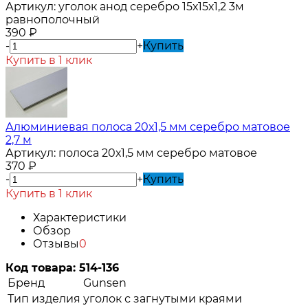
Артикул:
уголок анод серебро 15х15х1,2 3м
равнополочный
390
₽
-
+
Купить
Купить в 1 клик
Алюминиевая полоса 20х1,5 мм серебро матовое
2,7 м
Артикул:
полоса 20х1,5 мм серебро матовое
370
₽
-
+
Купить
Купить в 1 клик
Характеристики
Обзор
Отзывы
0
Код товара:
514-136
Бренд
Gunsen
Тип изделия
уголок с загнутыми краями