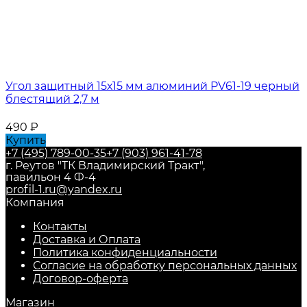
Угол защитный 15х15 мм алюминий PV61-19 черный
блестящий 2,7 м
490
₽
Купить
+7 (495) 789-00-35
+7 (903) 961-41-78
г. Реутов "ТК Владимирский Тракт",
павильон 4 Ф-4
profil-1.ru@yandex.ru
Компания
Контакты
Доставка и Оплата
Политика конфиденциальности
Согласие на обработку персональных данных
Договор-оферта
Магазин