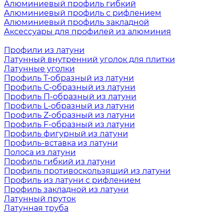
Алюминиевый профиль гибкий
Алюминиевый профиль с рифлением
Алюминиевый профиль закладной
Аксессуары для профилей из алюминия
Профили из латуни
Латунный внутренний уголок для плитки
Латунные уголки
Профиль Т-образный из латуни
Профиль С-образный из латуни
Профиль П-образный из латуни
Профиль L-образный из латуни
Профиль Z-образный из латуни
Профиль F-образный из латуни
Профиль фигурный из латуни
Профиль-вставка из латуни
Полоса из латуни
Профиль гибкий из латуни
Профиль противоскользящий из латуни
Профиль из латуни с рифлением
Профиль закладной из латуни
Латунный пруток
Латунная труба