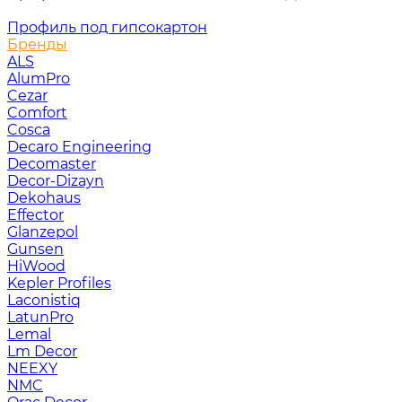
Профиль под гипсокартон
Бренды
ALS
AlumPro
Cezar
Comfort
Cosca
Decaro Engineering
Decomaster
Decor-Dizayn
Dekohaus
Effector
Glanzepol
Gunsen
HiWood
Kepler Profiles
Laconistiq
LatunPro
Lemal
Lm Decor
NEEXY
NMC