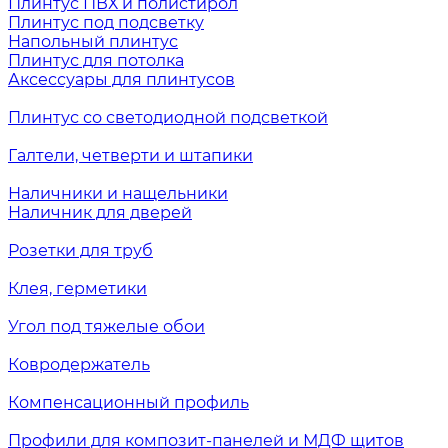
Плинтус ПВХ и полистирол
Плинтус под подсветку
Напольный плинтус
Плинтус для потолка
Аксессуары для плинтусов
Плинтус со светодиодной подсветкой
Галтели, четверти и штапики
Наличники и нащельники
Наличник для дверей
Розетки для труб
Клея, герметики
Угол под тяжелые обои
Ковродержатель
Компенсационный профиль
Профили для композит-панелей и МДФ щитов