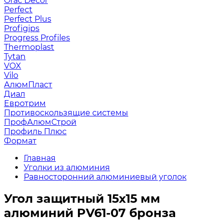
Orac Decor
Perfect
Perfect Plus
Profigips
Progress Profiles
Thermoplast
Tytan
VOX
Vilo
АлюмПласт
Диал
Евротрим
Противоскользящие системы
ПрофАлюмСтрой
Профиль Плюс
Формат
Главная
Уголки из алюминия
Равносторонний алюминиевый уголок
Угол защитный 15х15 мм
алюминий PV61-07 бронза