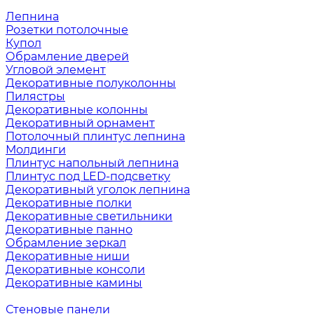
Лепнина
Розетки потолочные
Купол
Обрамление дверей
Угловой элемент
Декоративные полуколонны
Пилястры
Декоративные колонны
Декоративный орнамент
Потолочный плинтус лепнина
Молдинги
Плинтус напольный лепнина
Плинтус под LED-подсветку
Декоративный уголок лепнина
Декоративные полки
Декоративные светильники
Декоративные панно
Обрамление зеркал
Декоративные ниши
Декоративные консоли
Декоративные камины
Стеновые панели