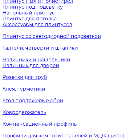
Плинтус ПВХ и полистирол
Плинтус под подсветку
Напольный плинтус
Плинтус для потолка
Аксессуары для плинтусов
Плинтус со светодиодной подсветкой
Галтели, четверти и штапики
Наличники и нащельники
Наличник для дверей
Розетки для труб
Клея, герметики
Угол под тяжелые обои
Ковродержатель
Компенсационный профиль
Профили для композит-панелей и МДФ щитов