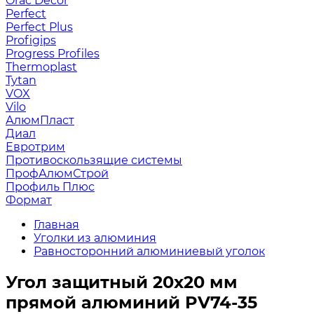
Orac Decor
Perfect
Perfect Plus
Profigips
Progress Profiles
Thermoplast
Tytan
VOX
Vilo
АлюмПласт
Диал
Евротрим
Противоскользящие системы
ПрофАлюмСтрой
Профиль Плюс
Формат
Главная
Уголки из алюминия
Равносторонний алюминиевый уголок
Угол защитный 20х20 мм
прямой алюминий PV74-35