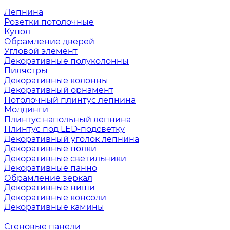
Лепнина
Розетки потолочные
Купол
Обрамление дверей
Угловой элемент
Декоративные полуколонны
Пилястры
Декоративные колонны
Декоративный орнамент
Потолочный плинтус лепнина
Молдинги
Плинтус напольный лепнина
Плинтус под LED-подсветку
Декоративный уголок лепнина
Декоративные полки
Декоративные светильники
Декоративные панно
Обрамление зеркал
Декоративные ниши
Декоративные консоли
Декоративные камины
Стеновые панели