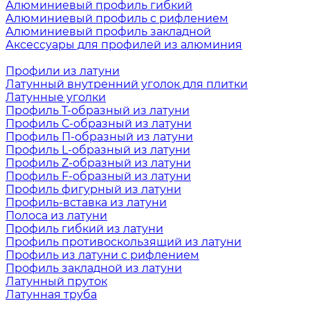
Алюминиевый профиль гибкий
Алюминиевый профиль с рифлением
Алюминиевый профиль закладной
Аксессуары для профилей из алюминия
Профили из латуни
Латунный внутренний уголок для плитки
Латунные уголки
Профиль Т-образный из латуни
Профиль С-образный из латуни
Профиль П-образный из латуни
Профиль L-образный из латуни
Профиль Z-образный из латуни
Профиль F-образный из латуни
Профиль фигурный из латуни
Профиль-вставка из латуни
Полоса из латуни
Профиль гибкий из латуни
Профиль противоскользящий из латуни
Профиль из латуни с рифлением
Профиль закладной из латуни
Латунный пруток
Латунная труба