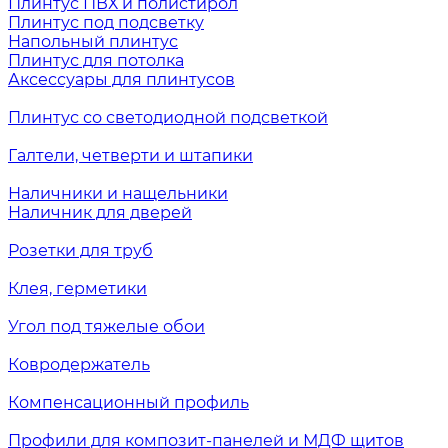
Плинтус ПВХ и полистирол
Плинтус под подсветку
Напольный плинтус
Плинтус для потолка
Аксессуары для плинтусов
Плинтус со светодиодной подсветкой
Галтели, четверти и штапики
Наличники и нащельники
Наличник для дверей
Розетки для труб
Клея, герметики
Угол под тяжелые обои
Ковродержатель
Компенсационный профиль
Профили для композит-панелей и МДФ щитов