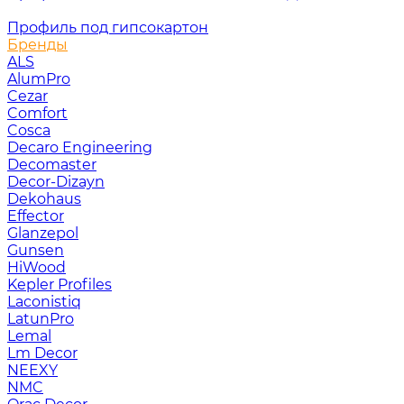
Профиль под гипсокартон
Бренды
ALS
AlumPro
Cezar
Comfort
Cosca
Decaro Engineering
Decomaster
Decor-Dizayn
Dekohaus
Effector
Glanzepol
Gunsen
HiWood
Kepler Profiles
Laconistiq
LatunPro
Lemal
Lm Decor
NEEXY
NMC