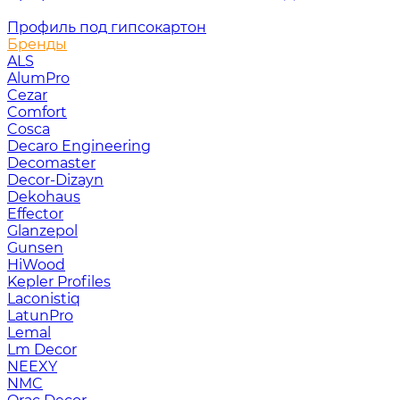
Профиль под гипсокартон
Бренды
ALS
AlumPro
Cezar
Comfort
Cosca
Decaro Engineering
Decomaster
Decor-Dizayn
Dekohaus
Effector
Glanzepol
Gunsen
HiWood
Kepler Profiles
Laconistiq
LatunPro
Lemal
Lm Decor
NEEXY
NMC