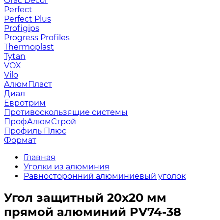
Orac Decor
Perfect
Perfect Plus
Profigips
Progress Profiles
Thermoplast
Tytan
VOX
Vilo
АлюмПласт
Диал
Евротрим
Противоскользящие системы
ПрофАлюмСтрой
Профиль Плюс
Формат
Главная
Уголки из алюминия
Равносторонний алюминиевый уголок
Угол защитный 20х20 мм
прямой алюминий PV74-38