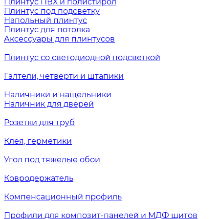
Плинтус ПВХ и полистирол
Плинтус под подсветку
Напольный плинтус
Плинтус для потолка
Аксессуары для плинтусов
Плинтус со светодиодной подсветкой
Галтели, четверти и штапики
Наличники и нащельники
Наличник для дверей
Розетки для труб
Клея, герметики
Угол под тяжелые обои
Ковродержатель
Компенсационный профиль
Профили для композит-панелей и МДФ щитов