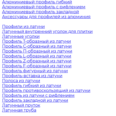
Алюминиевый профиль гибкий
Алюминиевый профиль с рифлением
Алюминиевый профиль закладной
Аксессуары для профилей из алюминия
Профили из латуни
Латунный внутренний уголок для плитки
Латунные уголки
Профиль Т-образный из латуни
Профиль С-образный из латуни
Профиль П-образный из латуни
Профиль L-образный из латуни
Профиль Z-образный из латуни
Профиль F-образный из латуни
Профиль фигурный из латуни
Профиль-вставка из латуни
Полоса из латуни
Профиль гибкий из латуни
Профиль противоскользящий из латуни
Профиль из латуни с рифлением
Профиль закладной из латуни
Латунный пруток
Латунная труба