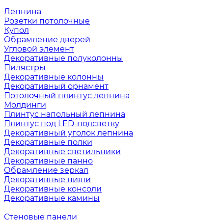
Лепнина
Розетки потолочные
Купол
Обрамление дверей
Угловой элемент
Декоративные полуколонны
Пилястры
Декоративные колонны
Декоративный орнамент
Потолочный плинтус лепнина
Молдинги
Плинтус напольный лепнина
Плинтус под LED-подсветку
Декоративный уголок лепнина
Декоративные полки
Декоративные светильники
Декоративные панно
Обрамление зеркал
Декоративные ниши
Декоративные консоли
Декоративные камины
Стеновые панели