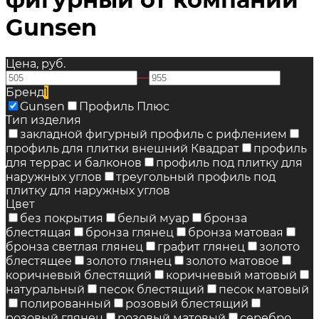
Gunsen
Цена, руб.
—
Бренд
1
Gunsen
Профиль Плюс
Тип изделия
закладной фигурный профиль с рифлением
профиль для плитки внешний Квадрат
профиль
для террас и балконов
профиль под плитку для
наружных углов
треугольный профиль под
плитку для наружных углов
Цвет
без покрытия
белый муар
бронза
блестящая
бронза глянец
бронза матовая
бронза светлая глянец
графит глянец
золото
блестящее
золото глянец
золото матовое
коричневый блестящий
коричневый матовый
натуральный
песок блестящий
песок матовый
полированный
розовый блестящий
розовый глянец
розовый матовый
серебро