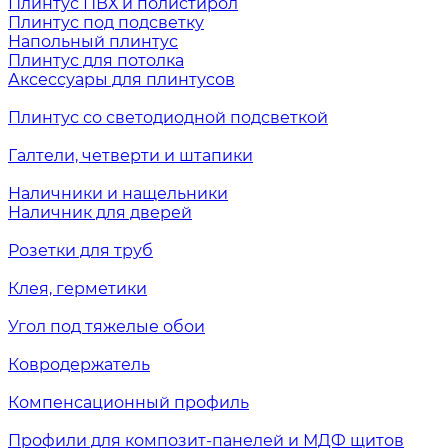
Плинтус ПВХ и полистирол
Плинтус под подсветку
Напольный плинтус
Плинтус для потолка
Аксессуары для плинтусов
Плинтус со светодиодной подсветкой
Галтели, четверти и штапики
Наличники и нащельники
Наличник для дверей
Розетки для труб
Клея, герметики
Угол под тяжелые обои
Ковродержатель
Компенсационный профиль
Профили для композит-панелей и МДФ щитов