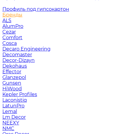
Профиль под гипсокартон
Бренды
ALS
AlumPro
Cezar
Comfort
Cosca
Decaro Engineering
Decomaster
Decor-Dizayn
Dekohaus
Effector
Glanzepol
Gunsen
HiWood
Kepler Profiles
Laconistiq
LatunPro
Lemal
Lm Decor
NEEXY
NMC