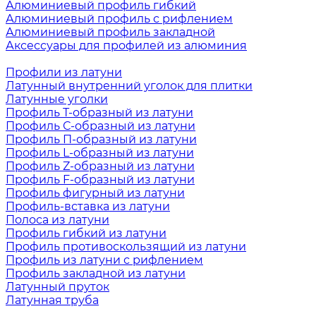
Алюминиевый профиль гибкий
Алюминиевый профиль с рифлением
Алюминиевый профиль закладной
Аксессуары для профилей из алюминия
Профили из латуни
Латунный внутренний уголок для плитки
Латунные уголки
Профиль Т-образный из латуни
Профиль С-образный из латуни
Профиль П-образный из латуни
Профиль L-образный из латуни
Профиль Z-образный из латуни
Профиль F-образный из латуни
Профиль фигурный из латуни
Профиль-вставка из латуни
Полоса из латуни
Профиль гибкий из латуни
Профиль противоскользящий из латуни
Профиль из латуни с рифлением
Профиль закладной из латуни
Латунный пруток
Латунная труба