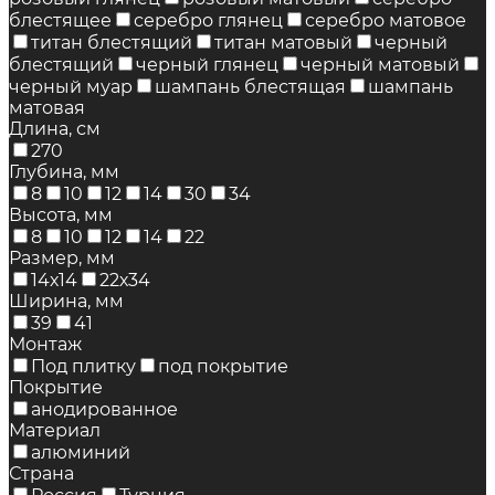
блестящее
серебро глянец
серебро матовое
титан блестящий
титан матовый
черный
блестящий
черный глянец
черный матовый
черный муар
шампань блестящая
шампань
матовая
Длина, см
270
Глубина, мм
8
10
12
14
30
34
Высота, мм
8
10
12
14
22
Размер, мм
14х14
22х34
Ширина, мм
39
41
Монтаж
Под плитку
под покрытие
Покрытие
анодированное
Материал
алюминий
Страна