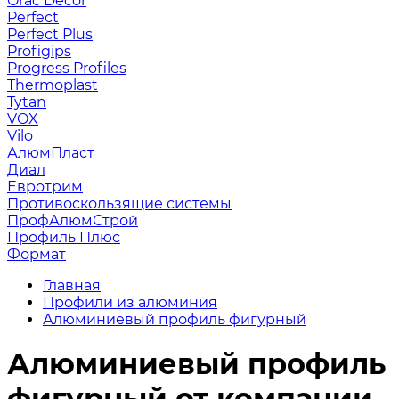
Orac Decor
Perfect
Perfect Plus
Profigips
Progress Profiles
Thermoplast
Tytan
VOX
Vilo
АлюмПласт
Диал
Евротрим
Противоскользящие системы
ПрофАлюмСтрой
Профиль Плюс
Формат
Главная
Профили из алюминия
Алюминиевый профиль фигурный
Алюминиевый профиль
фигурный от компании