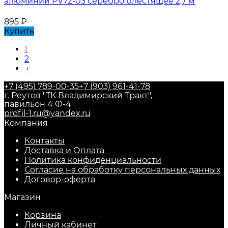
алюминий PV72-03 серебро блестящее 2,7 м
895
₽
Купить
1
2
→
+7 (495) 789-00-35
+7 (903) 961-41-78
г. Реутов "ТК Владимирский Тракт",
павильон 4 Ф-4
profil-1.ru@yandex.ru
Компания
Контакты
Доставка и Оплата
Политика конфиденциальности
Согласие на обработку персональных данных
Договор-оферта
Магазин
Корзина
Личный кабинет