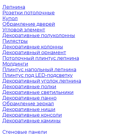
Лепнина
Розетки потолочные
Купол
Обрамление дверей
Угловой элемент
Декоративные полуколонны
Пилястры
Декоративные колонны
Декоративный орнамент
Потолочный плинтус лепнина
Молдинги
Плинтус напольный лепнина
Плинтус под LED-подсветку
Декоративный уголок лепнина
Декоративные полки
Декоративные светильники
Декоративные панно
Обрамление зеркал
Декоративные ниши
Декоративные консоли
Декоративные камины
Стеновые панели