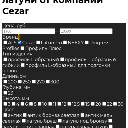
Cezar
Цена, руб.
—
Бренд
1
ALS
Cezar
LatunPro
NEEXY
Progress
Profiles
Профиль Плюс
Тип изделия
профиль L-образный
профиль L-образный
гибкий
профиль L-образный для подгонки
полов
Длина, см
200
250
270
300
Глубина, мм
23
Высота, мм
3
4
6
8
10
11
12
12.5
15
20
22
30
Цвет
антик
антик бронза светлая
антик медь
светлая
латунь браш
латунь под бронзу
латунь полированная
натуральная латунь