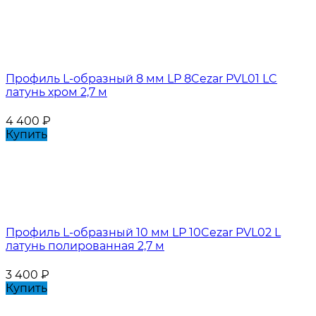
Профиль L-образный 8 мм LP 8Cezar PVL01 LC
латунь хром 2,7 м
4 400
₽
Купить
Профиль L-образный 10 мм LP 10Cezar PVL02 L
латунь полированная 2,7 м
3 400
₽
Купить