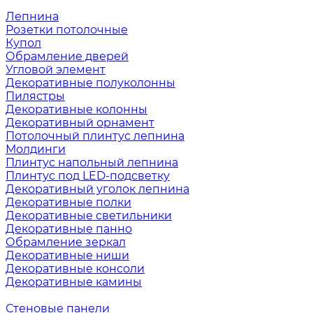
Лепнина
Розетки потолочные
Купол
Обрамление дверей
Угловой элемент
Декоративные полуколонны
Пилястры
Декоративные колонны
Декоративный орнамент
Потолочный плинтус лепнина
Молдинги
Плинтус напольный лепнина
Плинтус под LED-подсветку
Декоративный уголок лепнина
Декоративные полки
Декоративные светильники
Декоративные панно
Обрамление зеркал
Декоративные ниши
Декоративные консоли
Декоративные камины
Стеновые панели