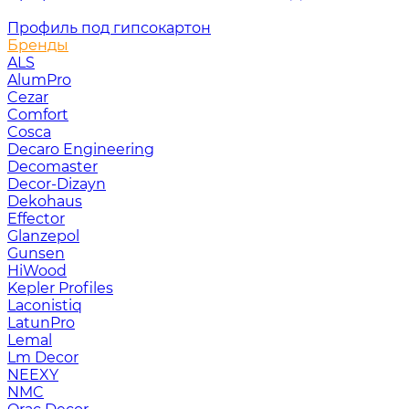
Профиль под гипсокартон
Бренды
ALS
AlumPro
Cezar
Comfort
Cosca
Decaro Engineering
Decomaster
Decor-Dizayn
Dekohaus
Effector
Glanzepol
Gunsen
HiWood
Kepler Profiles
Laconistiq
LatunPro
Lemal
Lm Decor
NEEXY
NMC