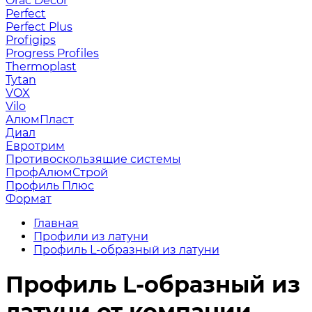
Orac Decor
Perfect
Perfect Plus
Profigips
Progress Profiles
Thermoplast
Tytan
VOX
Vilo
АлюмПласт
Диал
Евротрим
Противоскользящие системы
ПрофАлюмСтрой
Профиль Плюс
Формат
Главная
Профили из латуни
Профиль L-образный из латуни
Профиль L-образный из
латуни от компании