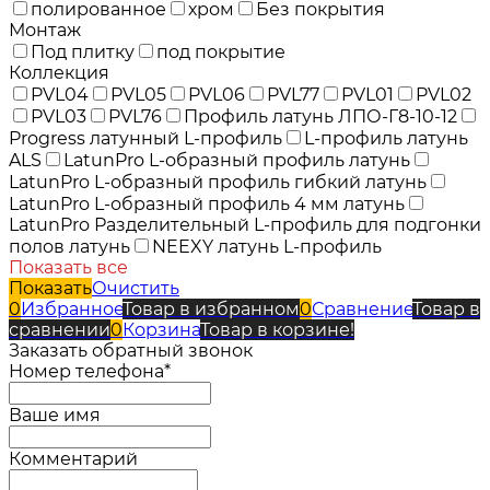
полированное
хром
Без покрытия
Монтаж
Под плитку
под покрытие
Коллекция
PVL04
PVL05
PVL06
PVL77
PVL01
PVL02
PVL03
PVL76
Профиль латунь ЛПО-Г8-10-12
Progress латунный L-профиль
L-профиль латунь
ALS
LatunPro L-образный профиль латунь
LatunPro L-образный профиль гибкий латунь
LatunPro L-образный профиль 4 мм латунь
LatunPro Разделительный L-профиль для подгонки
полов латунь
NEEXY латунь L-профиль
Показать все
Показать
Очистить
0
Избранное
Товар в избранном
0
Сравнение
Товар в
сравнении
0
Корзина
Товар в корзине!
Заказать обратный звонок
Номер телефона*
Ваше имя
Комментарий