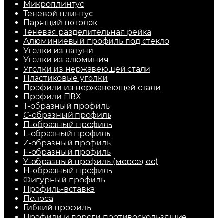
Микроплинтус
Теневой плинтус
Парящий потолок
Теневая разделительная рейка
Алюминиевый профиль под стекло
Уголки из латуни
Уголки из алюминия
Уголки из нержавеющей стали
Пластиковые уголки
Профили из нержавеющей стали
Профили ПВХ
Т-образный профиль
С-образный профиль
П-образный профиль
L-образный профиль
Z-образный профиль
F-образный профиль
Y-образный профиль (мерседес)
H-образный профиль
Фигурный профиль
Профиль-вставка
Полоса
Гибкий профиль
Профили и пороги противоскользящие