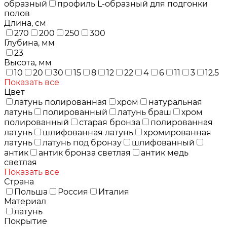
образный
профиль L-образный для подгонки
полов
Длина, см
270
200
250
300
Глубина, мм
23
Высота, мм
10
20
30
15
8
12
22
4
6
11
3
12.5
Показать все
Цвет
латунь полированная
хром
натуральная
латунь
полированный
латунь браш
хром
полированный
старая бронза
полированная
латунь
шлифованная латунь
хромированная
латунь
латунь под бронзу
шлифованный
антик
антик бронза светлая
антик медь
светлая
Показать все
Страна
Польша
Россия
Италия
Материал
латунь
Покрытие