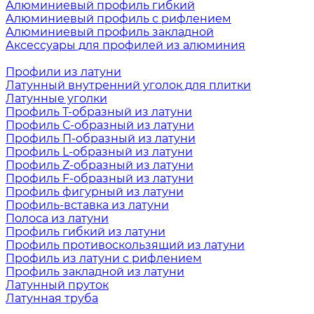
Алюминиевый профиль гибкий
Алюминиевый профиль с рифлением
Алюминиевый профиль закладной
Аксессуары для профилей из алюминия
Профили из латуни
Латунный внутренний уголок для плитки
Латунные уголки
Профиль Т-образный из латуни
Профиль С-образный из латуни
Профиль П-образный из латуни
Профиль L-образный из латуни
Профиль Z-образный из латуни
Профиль F-образный из латуни
Профиль фигурный из латуни
Профиль-вставка из латуни
Полоса из латуни
Профиль гибкий из латуни
Профиль противоскользящий из латуни
Профиль из латуни с рифлением
Профиль закладной из латуни
Латунный пруток
Латунная труба