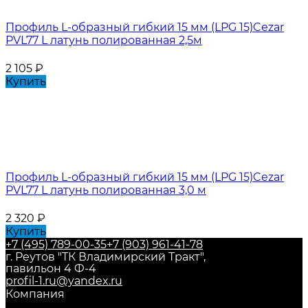
Профиль L-образный гибкий 15 мм (LPG 15)Cezar
PVL77 L латунь полированная 2,5м
2 105
₽
Купить
Профиль L-образный гибкий 15 мм (LPG 15)Cezar
PVL77 L латунь полированная 3,0 м
2 320
₽
Купить
+7 (495) 789-00-35
+7 (903) 961-41-78
г. Реутов "ТК Владимирский Тракт",
павильон 4 Ф-4
profil-1.ru@yandex.ru
Компания