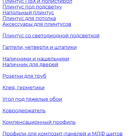
Плинтус ПВХ и полистирол
Плинтус под подсветку
Напольный плинтус
Плинтус для потолка
Аксессуары для плинтусов
Плинтус со светодиодной подсветкой
Галтели, четверти и штапики
Наличники и нащельники
Наличник для дверей
Розетки для труб
Клея, герметики
Угол под тяжелые обои
Ковродержатель
Компенсационный профиль
Профили для композит-панелей и МДФ щитов