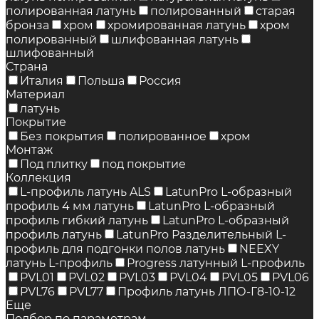
полированная латунь
полированный
старая
бронза
хром
хромированная латунь
хром
полированный
шлифованная латунь
шлифованный
Страна
Италия
Польша
Россия
Материал
латунь
Покрытие
Без покрытия
полированное
хром
Монтаж
Под плитку
под покрытие
Коллекция
L-профиль латунь ALS
LatunPro L-образный
профиль 4 мм латунь
LatunPro L-образный
профиль гибкий латунь
LatunPro L-образный
профиль латунь
LatunPro Разделительный L-
профиль для подгонки полов латунь
NEEXY
латунь L-профиль
Progress латунный L-профиль
PVL01
PVL02
PVL03
PVL04
PVL05
PVL06
PVL76
PVL77
Профиль латунь ЛПО-Г8-10-12
Еще
Подбор по параметрам