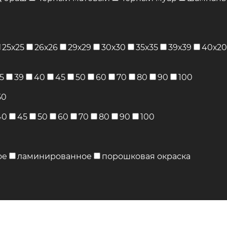
25х25
26х26
29х29
30х30
35х35
39х39
40х20
5
39
40
45
50
60
70
80
90
100
50
40
45
50
60
70
80
90
100
ое
ламинированное
порошковая окраска