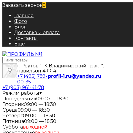
Заказать звонок
0
Главная
Фото
Блог
Доставка и оплата
Контакты
Еще
г. Реутов "ТК Владимирский Тракт",
павильон 4 Ф-4
+7 (495) 789-
profil-1.ru@yandex.ru
00-35
+7 (903) 961-41-78
Режим работы
▼
Понедельник
09:00 — 18:30
Вторник
09:00 — 18:30
Среда
09:00 — 18:30
Четверг
09:00 — 18:30
Пятница
09:00 — 18:30
Суббота
выходной
Воскресенье
выходной