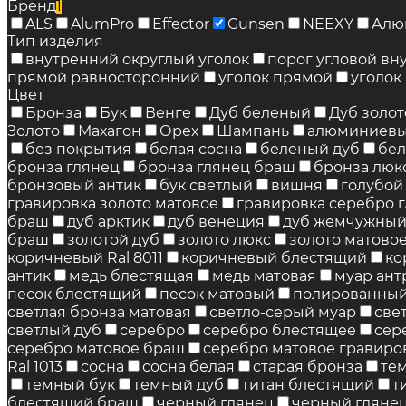
Бренд
1
ALS
AlumPro
Effector
Gunsen
NEEXY
Алю
Тип изделия
внутренний округлый уголок
порог угловой вн
прямой равносторонний
уголок прямой
уголок
Цвет
Бронза
Бук
Венге
Дуб беленый
Дуб золо
Золото
Махагон
Орех
Шампань
алюминиевы
без покрытия
белая сосна
беленый дуб
бе
бронза глянец
бронза глянец браш
бронза люк
бронзовый антик
бук светлый
вишня
голубой 
гравировка золото матовое
гравировка серебро 
браш
дуб арктик
дуб венеция
дуб жемчужны
браш
золотой дуб
золото люкс
золото матово
коричневый Ral 8011
коричневый блестящий
ко
антик
медь блестящая
медь матовая
муар ант
песок блестящий
песок матовый
полированны
светлая бронза матовая
светло-серый муар
све
светлый дуб
серебро
серебро блестящее
сер
серебро матовое браш
серебро матовое гравиро
Ral 1013
сосна
сосна белая
старая бронза
те
темный бук
темный дуб
титан блестящий
т
блестящий браш
черный глянец
черный гляне