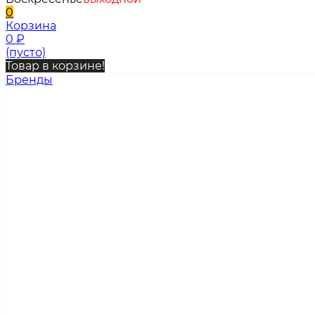
0
Корзина
0
₽
(пусто)
Товар в корзине!
Бренды