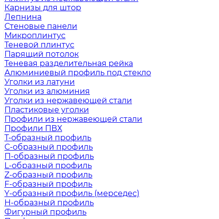
Карнизы для штор
Лепнина
Стеновые панели
Микроплинтус
Теневой плинтус
Парящий потолок
Теневая разделительная рейка
Алюминиевый профиль под стекло
Уголки из латуни
Уголки из алюминия
Уголки из нержавеющей стали
Пластиковые уголки
Профили из нержавеющей стали
Профили ПВХ
Т-образный профиль
С-образный профиль
П-образный профиль
L-образный профиль
Z-образный профиль
F-образный профиль
Y-образный профиль (мерседес)
H-образный профиль
Фигурный профиль