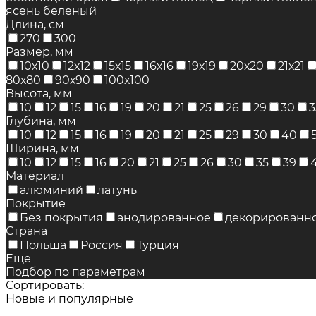
ясень беленый
Длина, см
270
300
Размер, мм
10х10
12х12
15х15
16х16
19х19
20х20
21х21
80х80
90х90
100х100
Высота, мм
10
12
15
16
19
20
21
25
26
29
30
3
Глубина, мм
10
12
15
16
19
20
21
25
29
30
40
Ширина, мм
10
12
15
16
20
21
25
26
30
35
39
Материал
алюминий
латунь
Покрытие
Без покрытия
анодированное
декорированн
Страна
Польша
Россия
Турция
Еще
Подбор по параметрам
Сортировать:
Новые и популярные