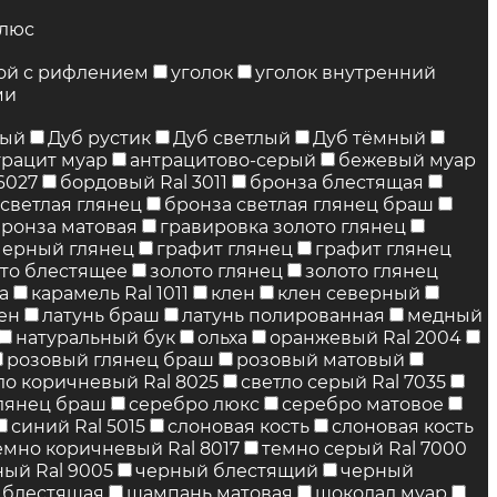
люс
вой с рифлением
уголок
уголок внутренний
ми
ный
Дуб рустик
Дуб светлый
Дуб тёмный
трацит муар
антрацитово-серый
бежевый муар
6027
бордовый Ral 3011
бронза блестящая
светлая глянец
бронза светлая глянец браш
бронза матовая
гравировка золото глянец
черный глянец
графит глянец
графит глянец
то блестящее
золото глянец
золото глянец
а
карамель Ral 1011
клен
клен северный
ен
латунь браш
латунь полированная
медный
натуральный бук
ольха
оранжевый Ral 2004
розовый глянец браш
розовый матовый
ло коричневый Ral 8025
светло серый Ral 7035
лянец браш
серебро люкс
серебро матовое
синий Ral 5015
слоновая кость
слоновая кость
емно коричневый Ral 8017
темно серый Ral 7000
ый Ral 9005
черный блестящий
черный
 блестящая
шампань матовая
шоколад муар