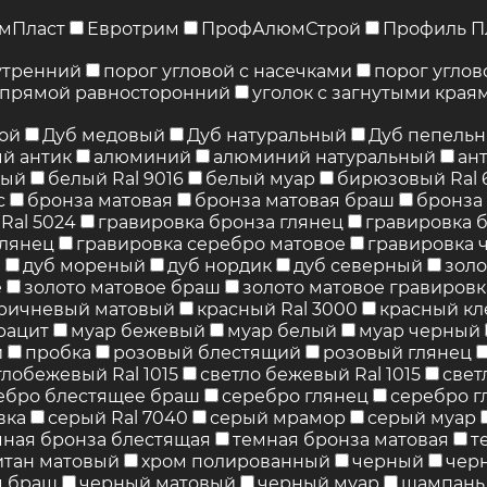
мПласт
Евротрим
ПрофАлюмСтрой
Профиль П
утренний
порог угловой с насечками
порог угло
 прямой равносторонний
уголок с загнутыми края
той
Дуб медовый
Дуб натуральный
Дуб пепель
й антик
алюминий
алюминий натуральный
ан
лый
белый Ral 9016
белый муар
бирюзовый Ral 
с
бронза матовая
бронза матовая браш
бронза 
Ral 5024
гравировка бронза глянец
гравировка 
глянец
гравировка серебро матовое
гравировка 
й
дуб мореный
дуб нордик
дуб северный
золо
е
золото матовое браш
золото матовое гравировк
ричневый матовый
красный Ral 3000
красный кл
рацит
муар бежевый
муар белый
муар черный
й
пробка
розовый блестящий
розовый глянец
тлобежевый Ral 1015
светло бежевый Ral 1015
свет
ебро блестящее браш
серебро глянец
серебро г
вка
серый Ral 7040
серый мрамор
серый муар
мная бронза блестящая
темная бронза матовая
т
итан матовый
хром полированный
черный
черн
ц браш
черный матовый
черный муар
шампань