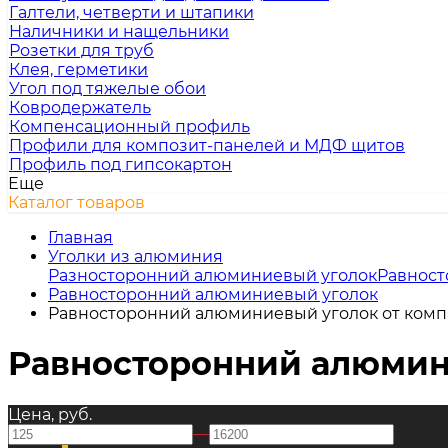
Галтели, четверти и штапики
Наличники и нащельники
Розетки для труб
Клея, герметики
Угол под тяжелые обои
Ковродержатель
Компенсационный профиль
Профили для композит-панелей и МДФ щитов
Профиль под гипсокартон
Еще
Каталог товаров
Главная
Уголки из алюминия
Разносторонний алюминиевый уголок
Равност
Равносторонний алюминиевый уголок
Равносторонний алюминиевый уголок от ком
Равносторонний алюмин
Цена, руб.
—